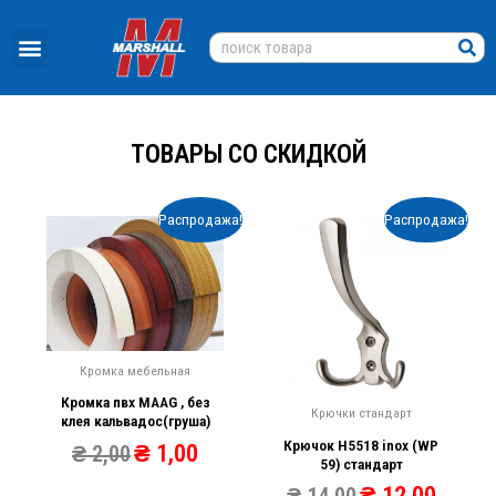
ТОВАРЫ СО СКИДКОЙ
Распродажа!
Распродажа!
Кромка мебельная
Кромка пвх MAAG , без
Крючки стандарт
клея кальвадос(груша)
Крючок Н5518 inox (WP
₴
1,00
₴
2,00
59) стандарт
₴
12,00