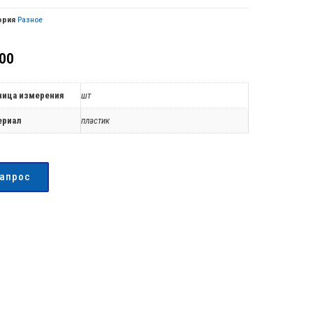
ория
Разное
00
ница измерения
шт
ериал
пластик
запрос