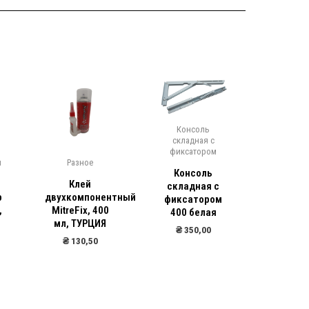
Консоль
складная с
Систем
фиксатором
межком
и
Разное
две
Консоль
Клей
складная с
Подв
р
двухкомпонентный
фиксатором
систем
,
MitreFix, 400
400 белая
рельс 
мл, ТУРЦИЯ
+ ком
₴
350,00
рол
₴
130,50
₴
40