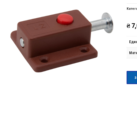
Катег
₴
7,
Еди
Мат