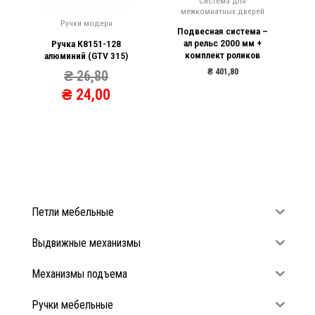
Система для
межкомнатных дверей
Ручки модерн
Подвесная система –
ал рельс 2000 мм +
Ручка К8151-128
комплект роликов
алюминий (GTV 315)
₴
401,80
₴
26,80
₴
24,00
Петли мебельные
Выдвижные механизмы
Механизмы подъема
Ручки мебельные