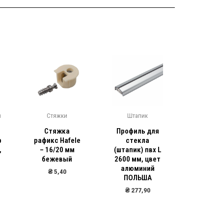
Р
и
Стяжки
Штапик
Ручки 
Стяжка
Профиль для
Ручка 
р
рафикс Hafele
стекла
128 ал
,
– 16/20 мм
(штапик) пвх L
(GTV 
бежевый
2600 мм, цвет
₴
26
алюминий
₴
5,40
₴
24
ПОЛЬША
₴
277,90