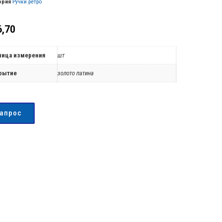
ория
Ручки ретро
,70
ница измерения
шт
рытие
золото патина
запрос