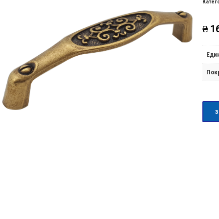
Катег
₴
16
Еди
Пок