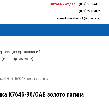
6-33-94
Оптовый отдел
–
(067) 571-44-16
(099) 223-78-29
e-mail:
marshall.vik@gmail.com
оргующих организаций
н (в ассортименте)
чка K7646-96/OАB золото патина
чка K7646-96/OАB золото патина