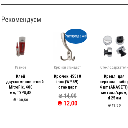
Рекомендуем
Распродажа!
Разное
Крючки стандарт
Стеклодержател
Клей
Крючок Н5518
Крепл. для
двухкомпонентный
inox (WP 59)
зеркала: набо
MitreFix, 400
стандарт
4 шт (ANASETI)
мл, ТУРЦИЯ
металл/хром,
₴
14,00
d 25мм
₴
130,50
₴
12,00
₴
43,50