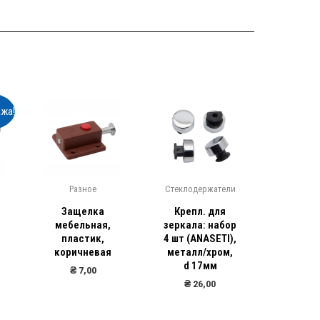
жа!
Р
Разное
Стеклодержатели
Крючки с
Защелка
Крепл. для
Крючок
й
мебельная,
зеркала: набор
inox (
пластик,
4 шт (ANASETI),
стан
коричневая
металл/хром,
₴
14
d 17мм
₴
7,00
₴
12
₴
26,00