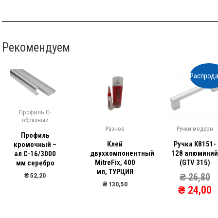
Рекомендуем
Распрода
Профиль С-
образный
Разное
Ручки модерн
Профиль
Клей
Ручка К8151-
кромочный –
двухкомпонентный
128 алюмини
ал С-16/3000
MitreFix, 400
(GTV 315)
мм серебро
мл, ТУРЦИЯ
₴
52,20
₴
26,80
₴
130,50
₴
24,00