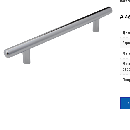
Катег
₴
46
Диа
Еди
Мат
Меж
рас
Пок