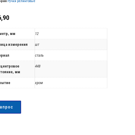
ория
Ручки релинговые
,90
метр, мм
12
ница измерения
шт
ериал
сталь
центровое
448
стояние, мм
рытие
хром
запрос