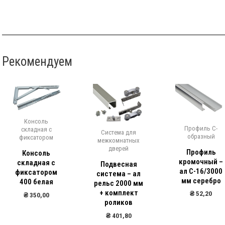
Рекомендуем
Распро
Профиль С-
Система для
образный
межкомнатных
Ручки модерн
дверей
Профиль
Ручка К8151
кромочный –
Подвесная
128 алюмини
ал С-16/3000
система – ал
(GTV 315)
мм серебро
рельс 2000 мм
+ комплект
₴
52,20
₴
26,80
роликов
₴
24,00
₴
401,80