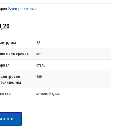
ория
Ручки релинговые
,20
метр, мм
12
ница измерения
шт
ериал
сталь
центровое
480
стояние, мм
рытие
матовый хром
запрос