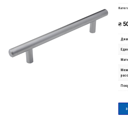
Катег
₴
50
Диа
Еди
Мат
Меж
рас
Пок