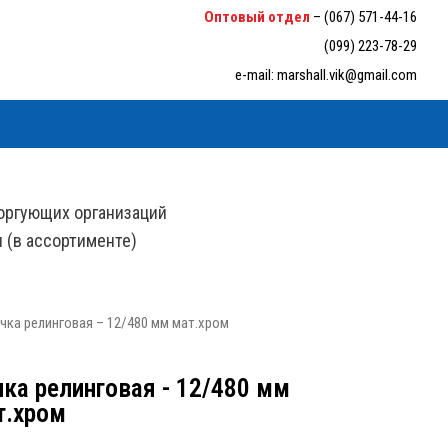
6-33-94
Оптовый отдел
–
(067) 571-44-16
(099) 223-78-29
e-mail:
marshall.vik@gmail.com
оргующих организаций
н (в ассортименте)
чка релинговая – 12/480 мм мат.хром
чка релинговая - 12/480 мм
т.хром