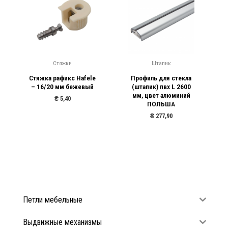
Штапик
Ручки модерн
ele
Профиль для стекла
Ручка К8151-128
ый
(штапик) пвх L 2600
алюминий (GTV 315)
мм, цвет алюминий
₴
26,80
ПОЛЬША
₴
24,00
₴
277,90
Петли мебельные
Выдвижные механизмы