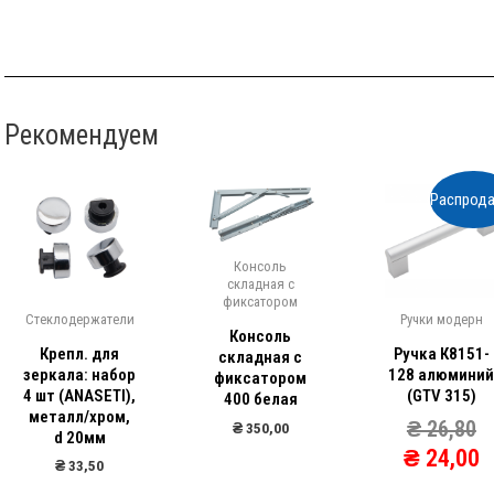
Рекомендуем
Распрода
Консоль
складная с
фиксатором
Стеклодержатели
Ручки модерн
Консоль
Крепл. для
Ручка К8151-
складная с
зеркала: набор
128 алюмини
фиксатором
4 шт (ANASETI),
(GTV 315)
400 белая
металл/хром,
₴
26,80
₴
350,00
d 20мм
₴
24,00
₴
33,50