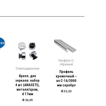
жа!
Профиль С-
Систем
образный
межком
Стеклодержатели
две
Профиль
Крепл. для
кромочный –
Подв
й
зеркала: набор
ал С-16/3000
систем
4 шт (ANASETI),
мм серебро
рельс 
металл/хром,
+ ком
₴
52,20
d 17мм
рол
₴
26,00
₴
40