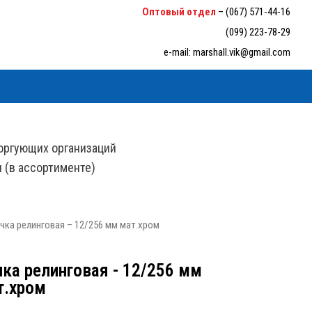
6-33-94
Оптовый отдел
–
(067) 571-44-16
(099) 223-78-29
e-mail:
marshall.vik@gmail.com
оргующих организаций
н (в ассортименте)
чка релинговая – 12/256 мм мат.хром
чка релинговая - 12/256 мм
т.хром