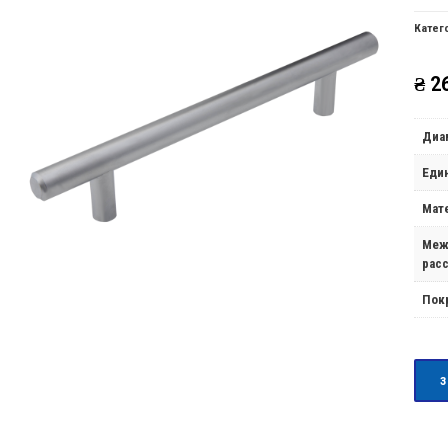
Катег
₴
26
Диа
Еди
Мат
Меж
рас
Пок