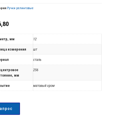
ория
Ручки релинговые
,80
метр, мм
12
ница измерения
шт
ериал
сталь
центровое
256
стояние, мм
рытие
матовый хром
запрос