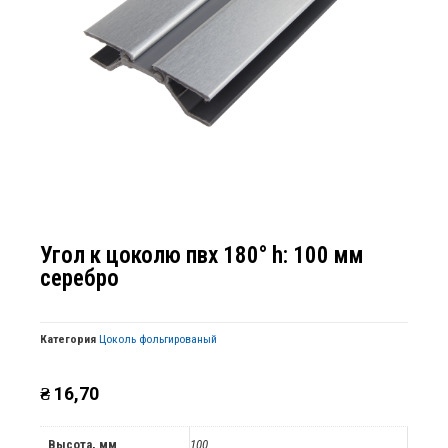
Угол к цоколю пвх 180° h: 100 мм
серебро
Категория
Цоколь фольгированый
₴
16,70
Высота, мм
100