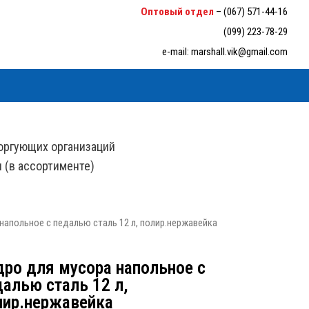
6-33-94
Оптовый отдел
–
(067) 571-44-16
(099) 223-78-29
e-mail:
marshall.vik@gmail.com
оргующих организаций
н (в ассортименте)
напольное с педалью сталь 12 л, полир.нержавейка
дро для мусора напольное с
далью сталь 12 л,
лир.нержавейка