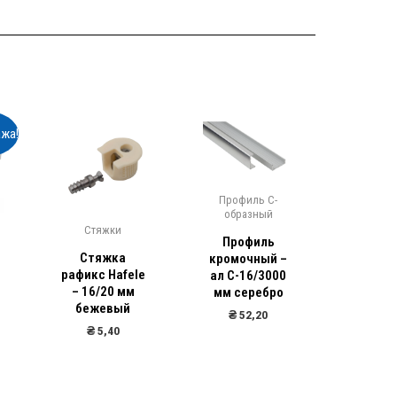
жа!
Профиль С-
образный
Стяжки
Раз
Профиль
Стяжка
Защ
кромочный –
й
рафикс Hafele
мебел
ал С-16/3000
– 16/20 мм
плас
мм серебро
бежевый
корич
₴
52,20
₴
5,40
₴
7