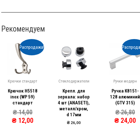
Рекомендуем
Распродажа!
Распрода
Крючки стандарт
Стеклодержатели
Ручки модерн
Крючок Н5518
Крепл. для
Ручка К8151-
inox (WP 59)
зеркала: набор
128 алюмини
стандарт
4 шт (ANASETI),
(GTV 315)
металл/хром,
₴
14,00
₴
26,80
d 17мм
₴
12,00
₴
24,00
₴
26,00