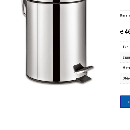
Катег
₴
46
Тип
Еди
Мат
Объ