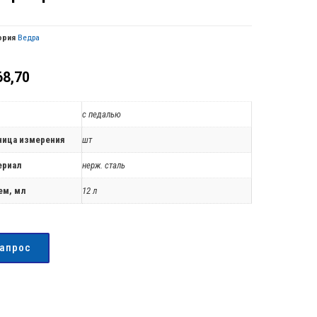
ория
Ведра
8,70
с педалью
ница измерения
шт
ериал
нерж. сталь
ем, мл
12 л
запрос